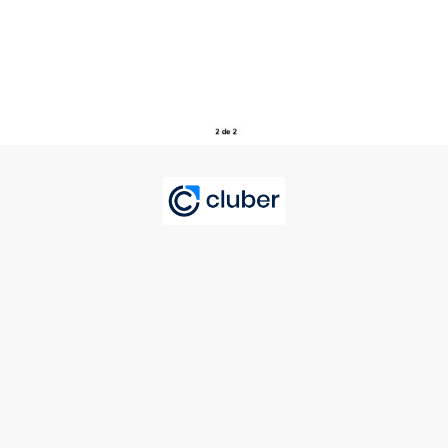
Para cualquier duda contacta con
nosotros:
ajedrizate@gmail.com
Teléfonos: 656645927 (Abel) o
661302365 (Jose)